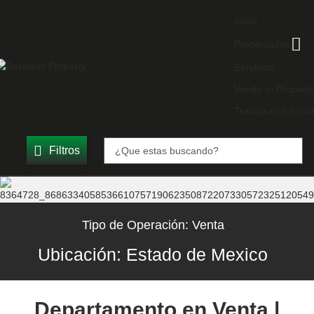
Inicio
Propiedades
Servicios
Vende tu Propied
Trabaja con nosot
Filtros
Tipo de Operación:
Venta
Ubicación:
Estado de Mexico
Departamento en Venta |