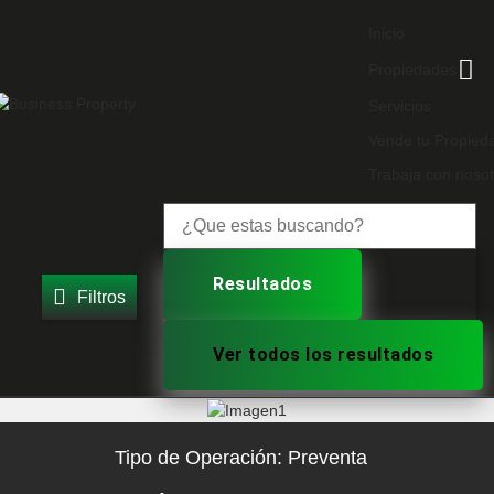
Inicio
Propiedades
Servicios
Vende tu Propied
Trabaja con nosot
Resultados
Filtros
Ver todos los resultados
Tipo de Operación:
Preventa