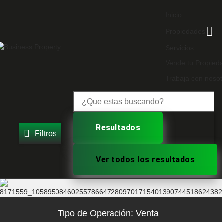
Inicio
Propiedades
Servicios
Vende tu Propied
Trabaja con nosot
Resultados
Filtros
Ver todos los resultados
Tipo de Operación:
Venta