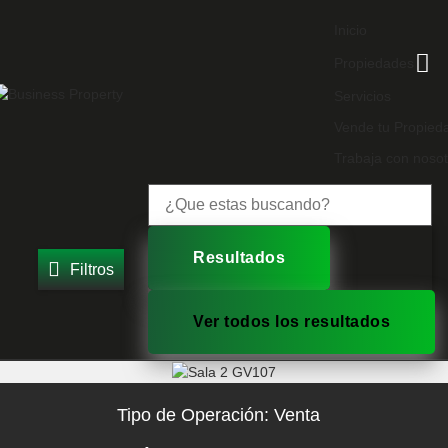
Inicio
Propiedades
Servicios
Vende tu Propied
Trabaja con nosot
Resultados
Filtros
Ver todos los resultados
Tipo de Operación:
Venta