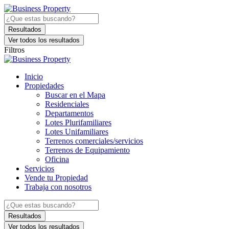
Ir
al
Search
contenido
...
Resultados
Ver todos los resultados
Filtros
Inicio
Propiedades
Buscar en el Mapa
Residenciales
Departamentos
Lotes Plurifamiliares
Lotes Unifamiliares
Terrenos comerciales/servicios
Terrenos de Equipamiento
Oficina
Servicios
Vende tu Propiedad
Trabaja con nosotros
Search
...
Resultados
Ver todos los resultados